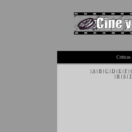
Criticas
|
A
|
B
|
C
|
D
|
E
|
F
|
|
R
|
S
|
T