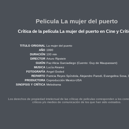
Pelicula La mujer del puerto
Crítica de la película La mujer del puerto en Cine y Crít
TITULO ORIGINAL
La mujer del puerto
AÑO
1990
DURACIÓN
100 min
DIRECTOR
Arturo Ripstein
GUIÓN
Paz Alicia Garciadiego (Cuento: Guy de Maupassant)
MUSICA
Lucía Alvarez
FOTOGRAFÍA
Angel Goded
REPARTO
Patricia Reyes Spíndola, Alejandro Parodi, Evangelina Sosa,
PRODUCTORA
Coproducción Mexico-USA
SINOPSIS Y CRÍTICA
Melodrama
Los derechos de propiedad intelectual de las críticas de peliculas corresponden a los cor
críticos y/o medios de comunicación de los que han sido extraidos.