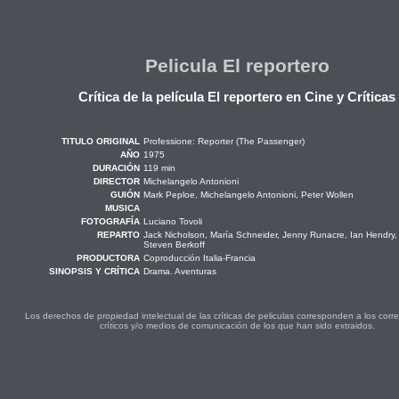
Pelicula El reportero
Crítica de la película El reportero en Cine y Críticas
TITULO ORIGINAL
Professione: Reporter (The Passenger)
AÑO
1975
DURACIÓN
119 min
DIRECTOR
Michelangelo Antonioni
GUIÓN
Mark Peploe, Michelangelo Antonioni, Peter Wollen
MUSICA
FOTOGRAFÍA
Luciano Tovoli
REPARTO
Jack Nicholson, María Schneider, Jenny Runacre, Ian Hendry,
Steven Berkoff
PRODUCTORA
Coproducción Italia-Francia
SINOPSIS Y CRÍTICA
Drama. Aventuras
Los derechos de propiedad intelectual de las críticas de peliculas corresponden a los cor
críticos y/o medios de comunicación de los que han sido extraidos.