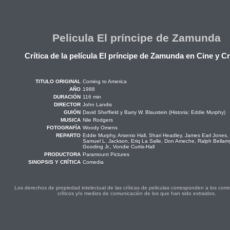
Pelicula El príncipe de Zamunda
Crítica de la película El príncipe de Zamunda en Cine y Cr
TITULO ORIGINAL
Coming to America
AÑO
1988
DURACIÓN
116 min
DIRECTOR
John Landis
GUIÓN
David Sheffield y Barry W. Blaustein (Historia: Eddie Murphy)
MUSICA
Nile Rodgers
FOTOGRAFÍA
Woody Omens
REPARTO
Eddie Murphy, Arsenio Hall, Shari Headley, James Earl Jones
Samuel L. Jackson, Eriq La Salle, Don Ameche, Ralph Bellam
Gooding Jr., Vondie Curtis-Hall
PRODUCTORA
Paramount Pictures
SINOPSIS Y CRÍTICA
Comedia
Los derechos de propiedad intelectual de las críticas de peliculas corresponden a los cor
críticos y/o medios de comunicación de los que han sido extraidos.